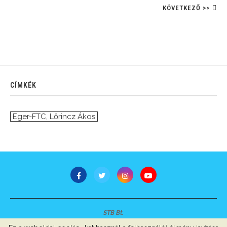
KÖVETKEZŐ >>
CÍMKÉK
Eger-FTC
,
Lőrincz Ákos
STB Bt.
Minden jog fenntartva © 2007-2022