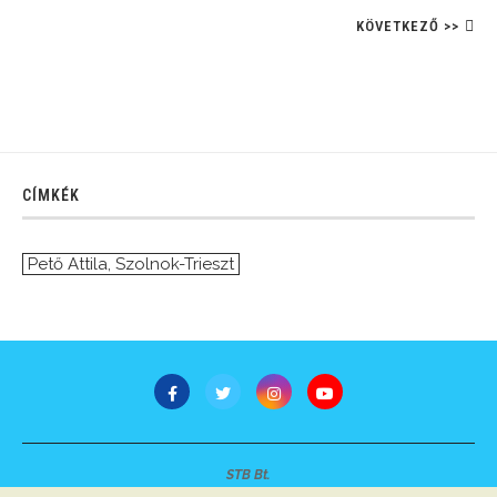
KÖVETKEZŐ >>
CÍMKÉK
Pető Attila
,
Szolnok-Trieszt
STB Bt.
Minden jog fenntartva © 2007-2022