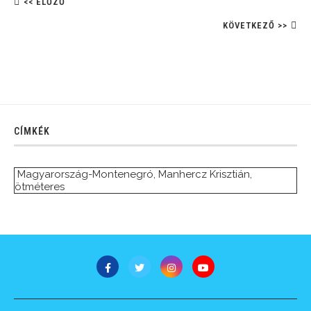
<< ELŐZŐ
KÖVETKEZŐ >>
CÍMKÉK
Magyarország-Montenegró
,
Manhercz Krisztián
,
ötméteres