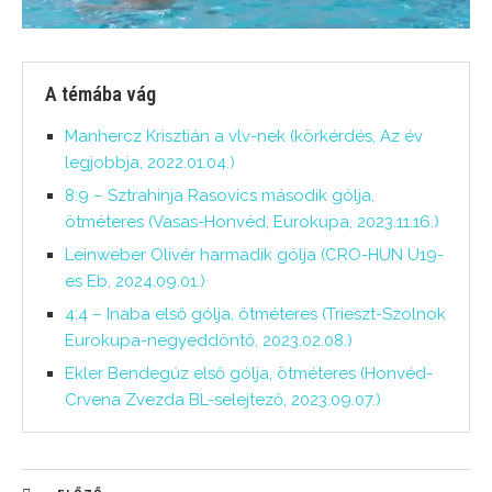
A témába vág
Manhercz Krisztián a vlv-nek (körkérdés, Az év
legjobbja, 2022.01.04.)
8:9 – Sztrahinja Rasovics második gólja,
ötméteres (Vasas-Honvéd, Eurokupa, 2023.11.16.)
Leinweber Olivér harmadik gólja (CRO-HUN U19-
es Eb, 2024.09.01.)
4:4 – Inaba első gólja, ötméteres (Trieszt-Szolnok
Eurokupa-negyeddöntő, 2023.02.08.)
Ekler Bendegúz első gólja, ötméteres (Honvéd-
Crvena Zvezda BL-selejtező, 2023.09.07.)