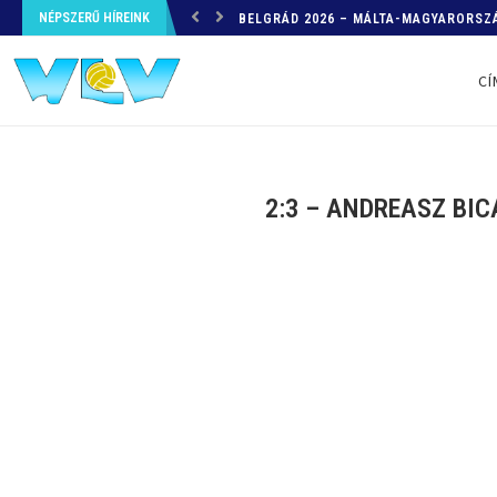
NÉPSZERŰ HÍREINK
HELYZETKÉP AZ EB-RŐL – A TOVÁBBI
CÍ
2:3 – ANDREASZ BIC