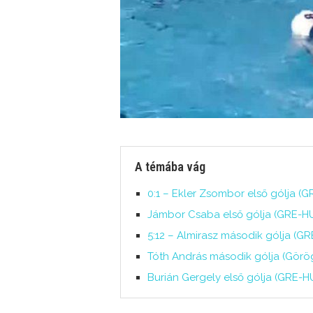
A témába vág
0:1 – Ekler Zsombor első gólja (
Jámbor Csaba első gólja (GRE-HU
5:12 – Almirasz második gólja (G
Tóth András második gólja (Görö
Burián Gergely első gólja (GRE-HU