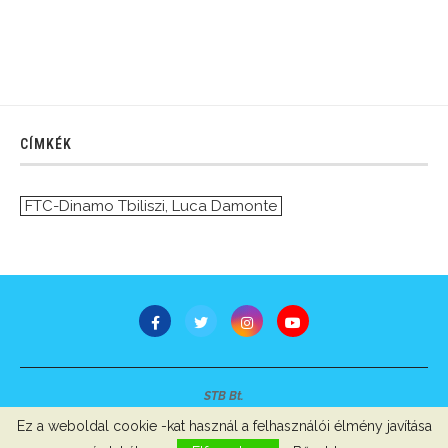
CÍMKÉK
FTC-Dinamo Tbiliszi
,
Luca Damonte
STB Bt.
Minden jog fenntartva © 2007-2022
Ez a weboldal cookie -kat használ a felhasználói élmény javítása
Szerzői jogok, adatvédelem
-
Impresszum