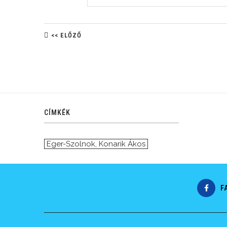
<< ELŐZŐ
CÍMKÉK
Eger-Szolnok
,
Konarik Ákos
F