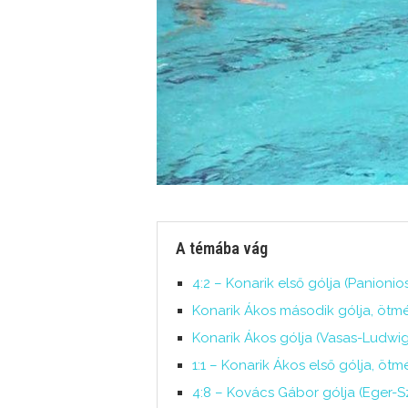
A témába vág
4:2 – Konarik első gólja (Panioni
Konarik Ákos második gólja, ötmé
Konarik Ákos gólja (Vasas-Ludwig
1:1 – Konarik Ákos első gólja, öt
4:8 – Kovács Gábor gólja (Eger-Sz