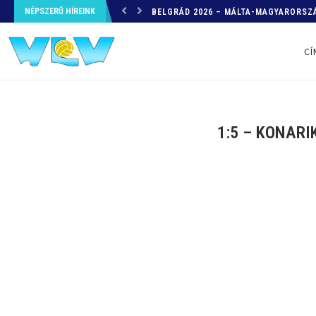
NÉPSZERŰ HÍREINK
HELYZETKÉP AZ EB-RŐL – A TOVÁBBI
CÍ
1:5 – KONARI