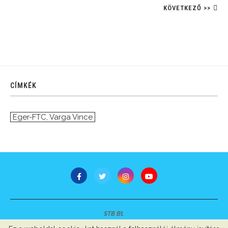
KÖVETKEZŐ >>
CÍMKÉK
Eger-FTC
,
Varga Vince
STB Bt.
Minden jog fenntartva © 2007-2022