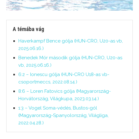
A témába vág
Haverkampf Bence gólja (HUN-CRO, U20-as vb,
2025.06.16.)
Benedek Mór második gólja (HUN-CRO, U20-as
vb, 2025.06.16.)
6:2 – Ionescu gólja (HUN-CRO U18-as vb-
csoportmeccs, 2022.08.14.)
8:6 – Loren Fatovics gólja (Magyarország-
Horvátország, Világkupa, 2023.03.14.)
1:3 – Vogel Soma-védés, Bustos-gól
(Magyarország-Spanyolország, Világliga,
2022.04.28.)