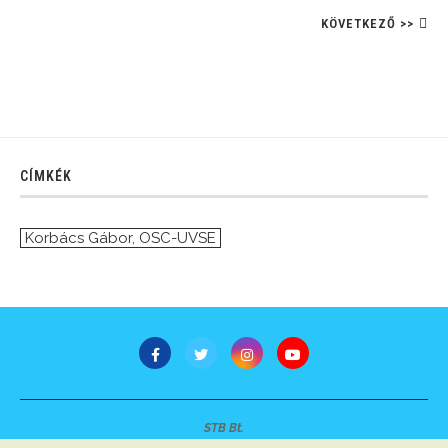
KÖVETKEZŐ >>
CÍMKÉK
Korbács Gábor
,
OSC-UVSE
STB Bt.
Minden jog fenntartva © 2007-2022