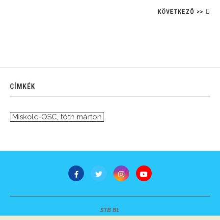
KÖVETKEZŐ >>
CÍMKÉK
Miskolc-OSC
,
tóth márton
STB Bt.
Minden jog fenntartva © 2007-2022