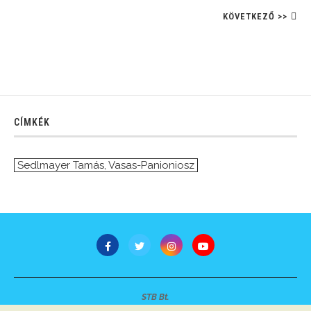
KÖVETKEZŐ >>
CÍMKÉK
Sedlmayer Tamás
,
Vasas-Panioniosz
STB Bt.
Minden jog fenntartva © 2007-2022