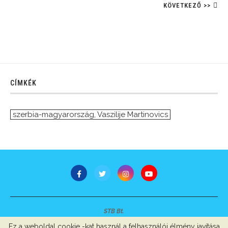
KÖVETKEZŐ >>
CÍMKÉK
szerbia-magyarország
,
Vaszilije Martinovics
STB Bt.
Minden jog fenntartva © 2007-2022
Ez a weboldal cookie -kat használ a felhasználói élmény javítása