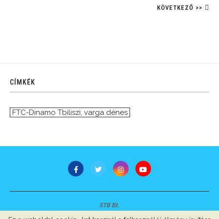
KÖVETKEZŐ >>
CÍMKÉK
FTC-Dinamo Tbiliszi
,
varga dénes
STB Bt.
Minden jog fenntartva © 2007-2022