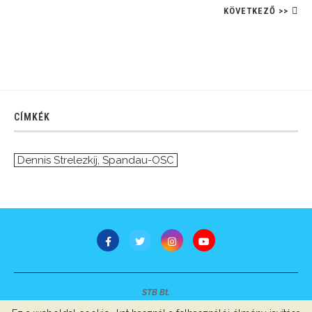
KÖVETKEZŐ >>
CÍMKÉK
Dennis Strelezkíj
,
Spandau-OSC
STB Bt.
Minden jog fenntartva © 2007-2022