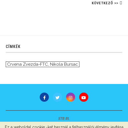
KÖVETKEZŐ >>
CÍMKÉK
Crvena Zvezda-FTC
,
Nikola Bursac
STB Bt.
Minden jog fenntartva © 2007-2022
Ez a weboldal cookie -kat használ a felhasználói élmény javítása