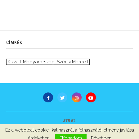
CÍMKÉK
Kuvait-Magyarország
,
Szécsi Marcell
STB Bt.
Minden jog fenntartva © 2007-2022
Ez a weboldal cookie -kat használ a felhasználói élmény javítása
Szerzői jogok, adatvédelem
-
Impresszum
érdekében.
Elfogadom
Bővebben