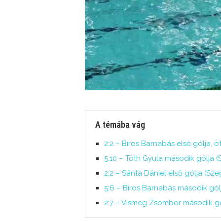
A témába vág
2:2 – Biros Barnabás első gólja, ö
5:10 – Tóth Gyula második gólja (
2:2 – Sánta Dániel első gólja (Sze
5:6 – Biros Barnabás második gólj
2:7 – Vismeg Zsombor második gól