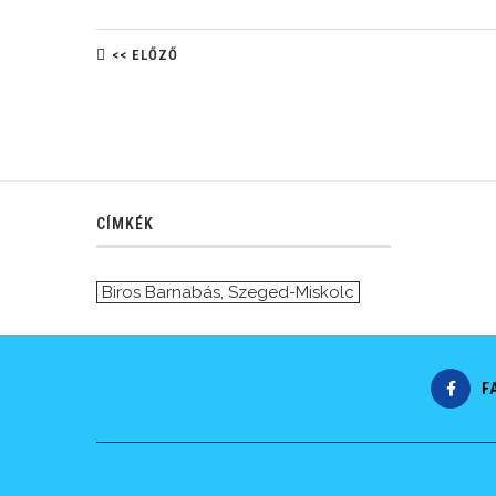
<< ELŐZŐ
CÍMKÉK
Biros Barnabás
,
Szeged-Miskolc
F