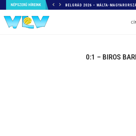
NÉPSZERŰ HÍREINK
HELYZETKÉP AZ EB-RŐL – A TOVÁBBI
CÍ
0:1 – BIROS BA