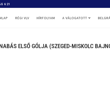
 PROGRAM
MLAP
RÉGI VLV
HÍRFOLYAM
A VÁLOGATOTT
BELGRÁ
RNABÁS ELSŐ GÓLJA (SZEGED-MISKOLC BAJNOK